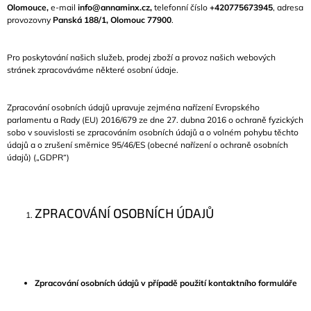
Olomouce,
e-mail
info@annaminx.cz
,
telefonní číslo
+420775673945
, adresa
A
provozovny
Panská 188/1, Olomouc 77900
.
J
Í
Pro poskytování
našich služeb, prodej zboží
a provoz našich webových
T
stránek zpracováváme některé osobní údaje.
?
Zpracování osobních údajů upravuje zejména nařízení Evropského
parlamentu a Rady (EU) 2016/679 ze dne 27. dubna 2016 o ochraně fyzických
sobo v souvislosti se zpracováním osobních údajů a o volném pohybu těchto
údajů a o zrušení směrnice 95/46/ES (obecné nařízení o ochraně osobních
údajů) („GDPR“)
HLEDAT
ZPRACOVÁNÍ OSOBNÍCH ÚDAJŮ
Zpracování osobních údajů v případě použití kontaktního formuláře