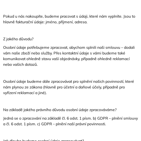
Pokud u nás nakoupíte, budeme pracovat s údaji, které nám vyplníte. Jsou to
hlavně fakturační údaje: jméno, příjmení, adresa.
Z jakého důvodu?
Osobní údaje potřebujeme zpracovat, abychom splnili naši smlouvu – dodali
vám naše
zboží nebo služby
. Přes kontaktní údaje s vámi budeme také
komunikovat ohledně stavu vaší objednávky, případně ohledně reklamací
nebo vašich dotazů.
Osobní údaje budeme dále zpracovávat pro splnění našich povinností, které
nám plynou ze zákona (hlavně pro účetní a daňové účely, případně pro
vyřízení reklamací a jiné).
Na základě jakého právního důvodu osobní údaje zpracováváme?
Jedná se o zpracování na základě čl. 6 odst. 1 písm. b) GDPR – plnění smlouvy
a čl. 6 odst. 1 písm. c) GDPR – plnění naší právní povinnosti.
Jak dlouho budeme osobní údaje zpracovávat?