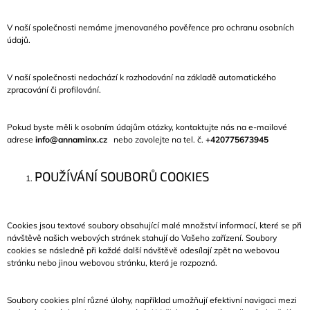
V naší společnosti
nemáme
jmenovaného pověřence pro ochranu osobních
údajů.
V naší společnosti
nedochází
k rozhodování na základě automatického
zpracování či profilování.
Pokud byste měli k osobním údajům otázky, kontaktujte nás na e-mailové
adrese
info@annaminx.cz
nebo zavolejte na tel. č.
+420775673945
POUŽÍVÁNÍ SOUBORŮ COOKIES
Cookies jsou textové soubory obsahující malé množství informací, které se při
návštěvě našich webových stránek stahují do Vašeho zařízení. Soubory
cookies se následně při každé další návštěvě odesílají zpět na webovou
stránku nebo jinou webovou stránku, která je rozpozná.
Soubory cookies plní různé úlohy, například umožňují efektivní navigaci mezi