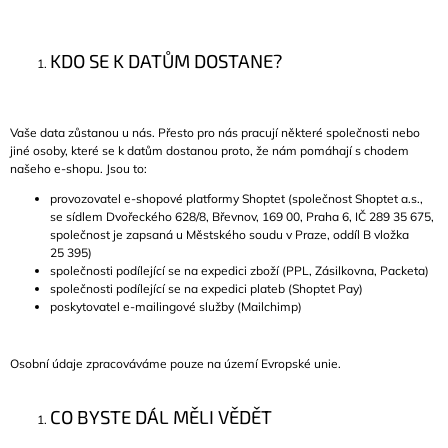
KDO SE K DATŮM DOSTANE?
Vaše data zůstanou u nás. Přesto pro nás pracují některé společnosti nebo
jiné osoby, které se k datům dostanou proto, že nám pomáhají s chodem
našeho e-shopu. Jsou to:
provozovatel e-shopové platformy Shoptet (společnost Shoptet a.s.,
se sídlem Dvořeckého 628/8, Břevnov, 169 00, Praha 6, IČ 289 35 675,
společnost je zapsaná u Městského soudu v Praze, oddíl B vložka
25 395)
společnosti podílející se na expedici zboží
(PPL, Zásilkovna, Packeta)
společnosti podílející se na expedici plateb
(Shoptet Pay)
poskytovatel e-mailingové služby
(Mailchimp)
Osobní údaje zpracováváme pouze na území Evropské unie.
CO BYSTE DÁL MĚLI VĚDĚT