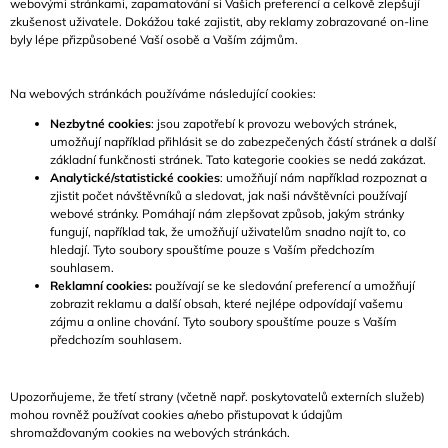
webovými stránkami, zapamatování si Vašich preferencí a celkově zlepšují
zkušenost uživatele. Dokážou také zajistit, aby reklamy zobrazované on-line
byly lépe přizpůsobené Vaší osobě a Vaším zájmům.
Na webových stránkách používáme následující cookies:
Nezbytné cookies
: jsou zapotřebí k provozu webových stránek,
umožňují například přihlásit se do zabezpečených částí stránek a další
základní funkčnosti stránek. Tato kategorie cookies se nedá zakázat.
Analytické/statistické cookies
: umožňují nám například rozpoznat a
zjistit počet návštěvníků a sledovat, jak naši návštěvníci používají
webové stránky. Pomáhají nám zlepšovat způsob, jakým stránky
fungují, například tak, že umožňují uživatelům snadno najít to, co
hledají. Tyto soubory spouštíme pouze s Vaším předchozím
souhlasem.
Reklamní cookies:
používají se ke sledování preferencí a umožňují
zobrazit reklamu a další obsah, které nejlépe odpovídají vašemu
zájmu a online chování. Tyto soubory spouštíme pouze s Vaším
předchozím souhlasem.
Upozorňujeme, že třetí strany (včetně např. poskytovatelů externích služeb)
mohou rovněž používat cookies a/nebo přistupovat k údajům
shromažďovaným cookies na webových stránkách.