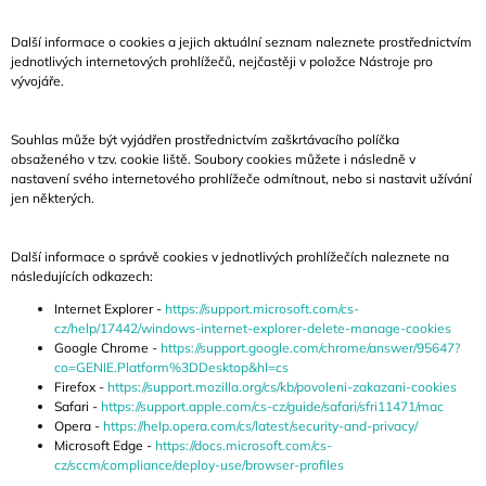
Další informace o cookies a jejich aktuální seznam naleznete prostřednictvím
jednotlivých internetových prohlížečů, nejčastěji v položce Nástroje pro
vývojáře.
Souhlas může být vyjádřen prostřednictvím zaškrtávacího políčka
obsaženého v tzv. cookie liště. Soubory cookies můžete i následně v
nastavení svého internetového prohlížeče odmítnout, nebo si nastavit užívání
jen některých.
Další informace o správě cookies v jednotlivých prohlížečích naleznete na
následujících odkazech:
Internet Explorer -
https://support.microsoft.com/cs-
cz/help/17442/windows-internet-explorer-delete-manage-cookies
Google Chrome -
https://support.google.com/chrome/answer/95647?
co=GENIE.Platform%3DDesktop&hl=cs
Firefox -
https://support.mozilla.org/cs/kb/povoleni-zakazani-cookies
Safari -
https://support.apple.com/cs-cz/guide/safari/sfri11471/mac
Opera -
https://help.opera.com/cs/latest/security-and-privacy/
Microsoft Edge -
https://docs.microsoft.com/cs-
cz/sccm/compliance/deploy-use/browser-profiles