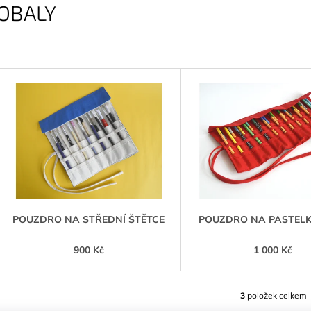
OBALY
V
Ý
P
S
P
R
O
D
POUZDRO NA STŘEDNÍ ŠTĚTCE
POUZDRO NA PASTELKY
U
900 Kč
1 000 Kč
K
T
Ů
3
položek celkem
O