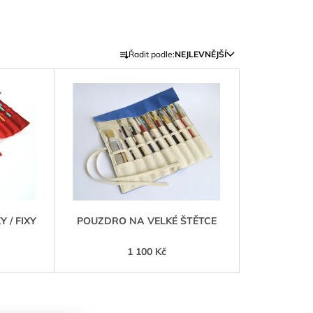
Ř
Řadit podle:
NEJLEVNĚJŠÍ
A
Z
E
N
Í
P
R
O
D
 / FIXY
POUZDRO NA VELKÉ ŠTĚTCE
U
K
1 100 Kč
T
Ů