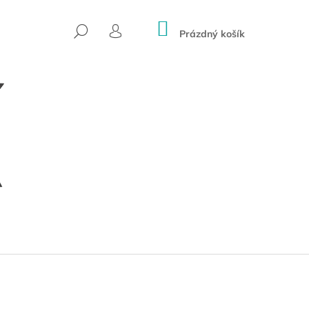
NÁKUPNÍ
HLEDAT
KOŠÍK
Prázdný košík
PŘIHLÁŠENÍ