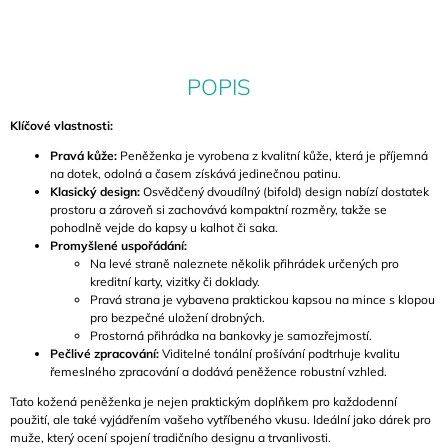
POPIS
Klíčové vlastnosti:
Pravá kůže:
Peněženka je vyrobena z kvalitní kůže, která je příjemná
na dotek, odolná a časem získává jedinečnou patinu.
Klasický design:
Osvědčený dvoudílný (bifold) design nabízí dostatek
prostoru a zároveň si zachovává kompaktní rozměry, takže se
pohodlně vejde do kapsy u kalhot či saka.
Promyšlené uspořádání:
Na levé straně naleznete několik přihrádek určených pro
kreditní karty, vizitky či doklady.
Pravá strana je vybavena praktickou kapsou na mince s klopou
pro bezpečné uložení drobných.
Prostorná přihrádka na bankovky je samozřejmostí.
Pečlivé zpracování:
Viditelné tonální prošívání podtrhuje kvalitu
řemeslného zpracování a dodává peněžence robustní vzhled.
Tato kožená peněženka je nejen praktickým doplňkem pro každodenní
použití, ale také vyjádřením vašeho vytříbeného vkusu. Ideální jako dárek pro
muže, který ocení spojení tradičního designu a trvanlivosti.