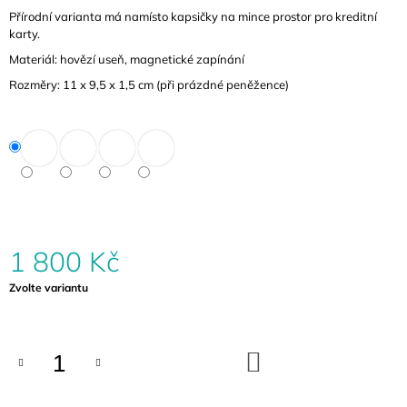
Přírodní varianta má namísto kapsičky na mince prostor pro kreditní
karty.
Materiál: hovězí useň, magnetické zapínání
Rozměry: 11 x 9,5 x 1,5 cm (při prázdné peněžence)
1 800 Kč
Měrná
Zvolte variantu
cena:
DO
KOŠÍKU